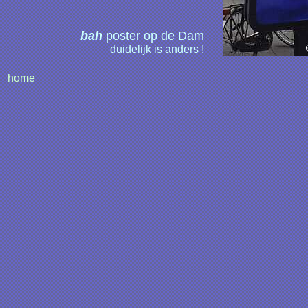
bah
poster op de Dam
duidelijk is anders !
home