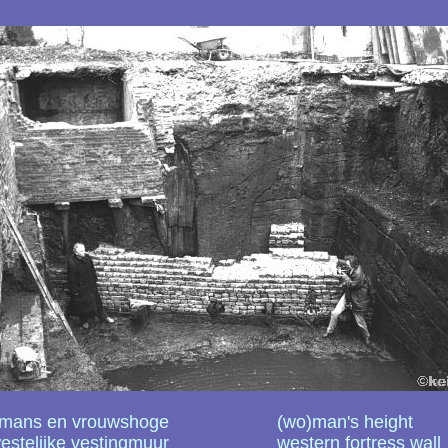
mans en vrouwshoge
(wo)man's height
estelijke vestingmuur
western fortress wall