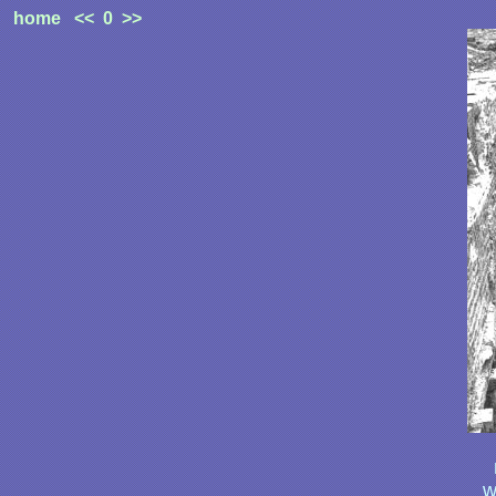
home
<<
0
>>
w