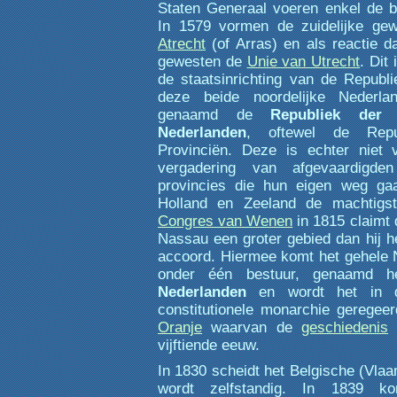
Staten Generaal voeren enkel de bu
In 1579 vormen de zuidelijke g
Atrecht
(of Arras) en als reactie d
gewesten de
Unie van Utrecht
. Dit
de staatsinrichting van de Republ
deze beide noordelijke Nederla
genaamd de
Republiek der 
Nederlanden
, oftewel de Repu
Provinciën. Deze is echter niet
vergadering van afgevaardigden
provincies die hun eigen weg gaa
Holland en Zeeland de machtigste
Congres van Wenen
in 1815 claimt 
Nassau een groter gebied dan hij h
accoord. Hiermee komt het gehele
onder één bestuur, genaamd 
Nederlanden
en wordt het in 
constitutionele monarchie geregee
Oranje
waarvan de
geschiedenis
t
vijftiende eeuw.
In 1830 scheidt het Belgische (Vlaa
wordt zelfstandig. In 1839 ko