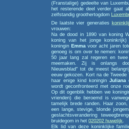
(Franstalige) gedeelte van Luxemburg
het resterende deel verder gaat a
zelfstandig groothertogdom
Luxemb
De laatste vier generaties
koninkli
vrouwen:
Na de dood in 1890 van koning Wi
koning van het jonge koninkrijk)
koningin
Emma
voor acht jaren tot
genoeg is om over te nemen: koni
50 jaar lang zal regeren en twee
meemaken. Zij is onlangs doo
Nieuwsblad" tot de meest belangr
eeuw gekozen. Kort na de Tweede 
haar enige kind koningin
Juliana
d
wordt geconfronteerd met onze roe
Op dit ogenblik hebben we koning
vrienden) die beroemd is vanwe
tamelijk brede randen. Haar zoon
een lange, stevige, blonde jongem
geslachtsverandering teweegbren
bruidegom in het
020202 huwelijk
.
Elk lid van deze koninklijke famili