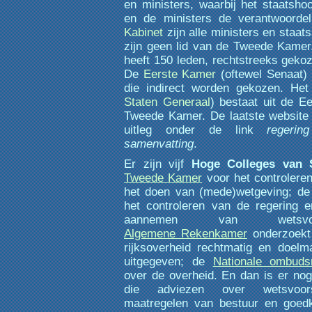
en ministers, waarbij het staatsho
en de ministers de verantwoordel
Kabinet
zijn alle ministers en staat
zijn geen lid van de Tweede Kame
heeft 150 leden, rechtstreeks geko
De
Eerste Kamer
(oftewel Senaat) 
die indirect worden gekozen. He
Staten Generaal
) bestaat uit de E
Tweede Kamer. De laatste website g
uitleg onder de link
regerin
samenvatting
.
Er zijn vijf
Hoge Colleges van 
Tweede Kamer
voor het controlere
het doen van (mede)wetgeving; d
het controleren van de regering 
aannemen van wetsvoo
Algemene Rekenkamer
onderzoekt 
rijksoverheid rechtmatig en doelm
uitgegeven; de
Nationale ombud
over de overheid. En dan is er no
die adviezen over wetsvoors
maatregelen van bestuur en goedk