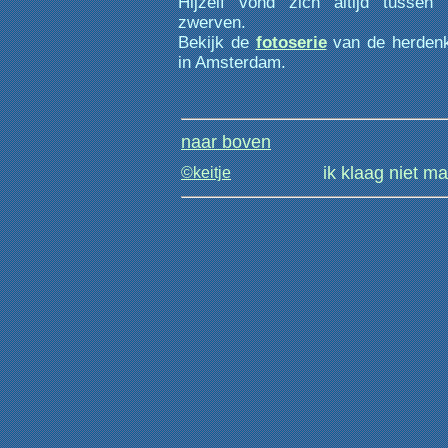
Hijzelf vond zich altijd tuss
zwerven.
Bekijk de
fotoserie
van de herden
in Amsterdam.
naar boven
ik klaag niet m
©keitje