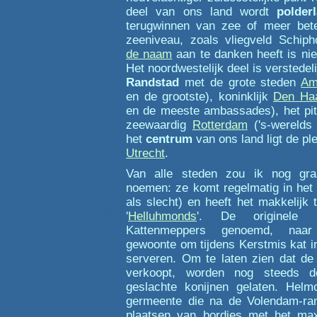
deel van ons land wordt
polder
terugwinnen van zee of meer bete
zeeniveau, zoals vliegveld Schiph
de naam
aan te danken heeft is niet
Het noordwestelijk deel is verstedel
Randstad
met de grote steden
Am
en de grootste), koninklijk
Den Ha
en de meeste ambassades), het pi
zeewaardig
Rotterdam
('s-werelds 
het
centrum
van ons land ligt de pl
Utrecht
.
Van alle steden zou ik nog g
noemen: ze komt regelmatig in het
als slecht) en heeft het makkelijk 
'
Helluhmonds
'. De originele 
Kattenmeppers genoemd, naar
gewoonte om tijdens Kerstmis kat in
serveren. Om te laten zien dat de 
verkoopt, worden nog steeds 
geslachte konijnen gelaten. Hel
germeente die na de Volendam-ram
plaatsen van bordjes met het max