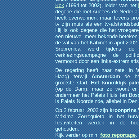
Kok
(1994 tot 2002), leider van het
degene die met succes de Nederla
heeft overwonnen, maar tevens prob
tv zijn muis als een tv-afstandsbed
Hij is ook degene die het vroege
een nieuwe, meer bekende betekeni
de val van het Kabinet in april 200
Srebrenica werd tijdens de 
verkiezingscampagne de poli
vermoord door een links-extremistisc
De regering heeft haar zetel in
'
Haag) terwijl
Amsterdam
de hoo
grootste stad.
Het koninklijk pale
(op de Dam), maar ze woont er n
ondermeer het Paleis Huis ten Bos
is Paleis Noordeinde, allebei in Den
Op 2 februari 2002 zijn
kroonprins
Máxima Zorreguieta in het
huwe
festiviteiten werden in de ho
gehouden.
Kijk verder op m'n
foto reportage
.