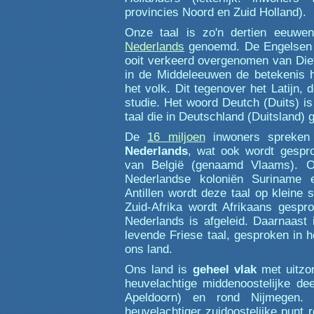
provincies Noord en Zuid Holland).
Onze taal is zo'n dertien eeuwe
Nederlands
genoemd. De Engelsen
ooit verkeerd overgenomen van Die
in de Middeleeuwen de betekenis 
het volk. Dit tegenover het Latijn, d
studie. Het woord Deutch (Duits) i
taal die in Deutschland (Duitsland)
De
16 miljoen
inwoners spreken (
Nederlands
, wat ook wordt gespr
van België (genaamd Vlaams). O
Nederlandse koloniën Suriname 
Antillen wordt deze taal op kleine 
Zuid-Afrika wordt Afrikaans gespr
Nederlands is afgeleid. Daarnaast 
levende Friese taal, gesproken in 
ons land.
Ons land is
geheel vlak
met uitzon
heuvelachtige middenoostelijke de
Apeldoorn) en rond Nijmegen
heuvelachtiger zuidoostelijke punt 