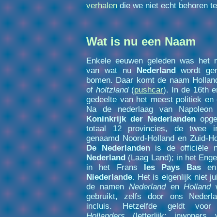
verhalen
die we niet echt behoren t
Wat is nu een Naam
Enkele eeuwen geleden was het no
van wat nu
Nederland
wordt gen
bomen. Daar komt de naam Hollan
of
holtzland
(
pushcar
). In de 16th 
gedeelte van het meest politiek en
Na de nederlaag van Napoleon
Koninkrijk der Nederlanden
opger
totaal 12 provincies, de twee 
genaamd Noord-Holland en Zuid-Hol
De Nederlanden
is de officiële
Nederland
(Laag Land); in het Eng
in het Frans
les Pays Bas
en 
Niederlande
. Het is eigenlijk niet 
de namen
Nederland
en
Holland
w
gebruikt, zelfs door ons Nederla
incluis. Hetzelfde geldt vo
Hollanders
(letterlijk: inwoners