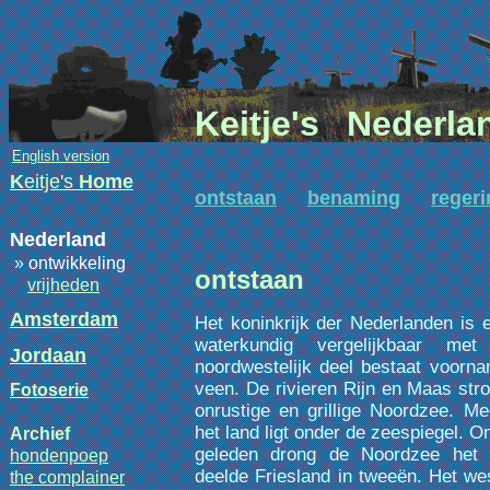
Keitje's
Nederla
English version
K
eitje's
Home
ontstaan
benaming
regeri
Nederland
»
ontwikkeling
ontstaan
vrijheden
Amsterdam
Het koninkrijk der Nederlanden is ee
waterkundig vergelijkbaar me
Jordaan
noordwestelijk deel bestaat voorna
veen. De rivieren Rijn en Maas strom
Fotoserie
onrustige en grillige Noordzee. Me
het land ligt onder de zeespiegel. O
Archief
geleden drong de Noordzee het 
hondenpoep
deelde Friesland in tweeën. Het wes
the complainer