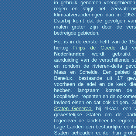
in gebruik genomen veengebieden
regen en stijgt het zeewaterni
klimaatveranderingen dan in 195
Daarbij komt dat de gevolgen va
malen groter zijn door de vers
bedreigde gebieden.
Het is in de eerste helft van de 15
hertog
Filips de Goede
dat vo
Nederlanden
wordt gebruikt t
aanduiding van de verschillende st
en rondom de rivieren-delta gev
Maas en Schelde. Een gebied gr
Benelux, bestaande uit 17 ge
voorheen de adel en de kerk di
hebben, langzaam komen de
kooplieden, regenten en de opkome
invloed eisen en dat ook krijgen. 
Staten Generaal
bij elkaar, een 
gewestelijke Staten om de jaarli
tegenover de landsheer te regelen
Lage Landen een bestuurlijke eenhe
Staten behouden echter hun grote 