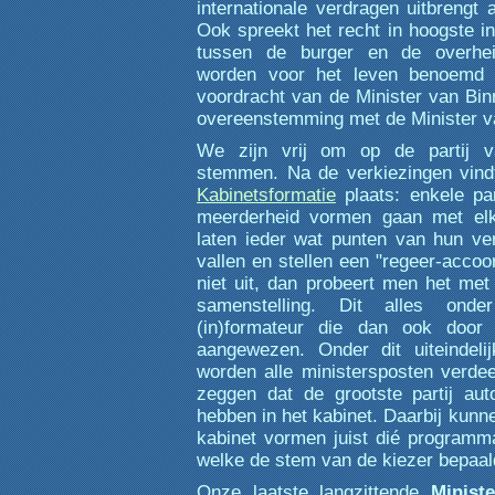
internationale verdragen uitbrengt 
Ook spreekt het recht in hoogste ins
tussen de burger en de overhei
worden voor het leven benoemd 
voordracht van de Minister van Bin
overeenstemming met de Minister va
We zijn vrij om op de partij 
stemmen. Na de verkiezingen vind
Kabinetsformatie
plaats: enkele pa
meerderheid vormen gaan met elk
laten ieder wat punten van hun v
vallen en stellen een "regeer-acco
niet uit, dan probeert men het met
samenstelling. Dit alles ond
(in)formateur die dan ook door
aangewezen. Onder dit uiteindeli
worden alle ministersposten verdee
zeggen dat de grootste partij auto
hebben in het kabinet. Daarbij kunne
kabinet vormen juist dié programma
welke de stem van de kiezer bepaal
Onze laatste langzittende
Ministe