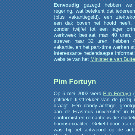
Eenvoudig
gezegd hebben we ee
regering, wat betekent dat iederee
(plus vakantiegeld), een ziektek
een dak boven het hoofd heeft. D
zonder twijfel tot een lager crimi
werkweek beslaat max 40 uren, 
streven naar 32 uren, hebben 4
vakantie, en het part-time werken sti
Interessante hedendaagse informati
website van het
Ministerie van Buit
Pim Fortuyn
Op 6 mei 2002 werd
Pim Fortuyn
(
politieke lijsttrekker van de partij
draagt. Een dandy-achtige, groot
aan de Erasmus universiteit in R
conformist en romanticus die duideli
homosexualiteit. Geliefd door man 
was hij het antwoord op de achte