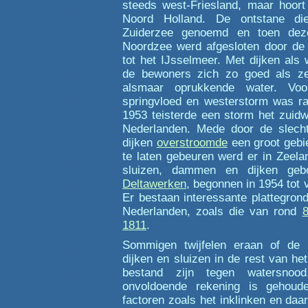
steeds west-Friesland, maar hoort 
Noord Holland. De ontstane d
Zuiderzee genoemd en toen de
Noordzee werd afgesloten door d
tot het IJsselmeer. Met dijken als
de bewoners zich zo goed als z
alsmaar oprukkende water. Voo
springvloed en westerstorm was ram
1953 teisterde een storm het zuidw
Nederlanden. Mede door de slecht
dijken
overstroomde
een groot gebi
te laten gebeuren werd er in Zeel
sluizen, dammen en dijken ge
Deltawerken
, begonnen in 1954 tot v
Er bestaan interessante plattegron
Nederlanden, zoals die van rond
1811
.
Sommigen twijfelen eraan of de
dijken en sluizen in de rest van he
bestand zijn tegen watersno
onvoldoende rekening is gehoud
factoren zoals het inklinken en da