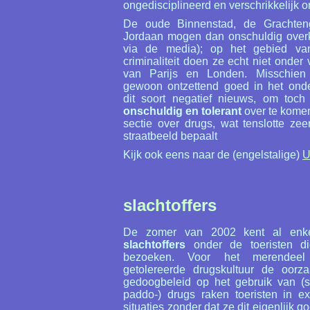
ongedisciplineerd en verschrikkelijk on
De oude Binnenstad, de Grachten
Jordaan mogen dan onschuldig over
via de media); op het gebied van
criminaliteit doen ze echt niet onder
van Parijs en Londen. Misschien 
gewoon ontzettend goed in het ond
dit soort negatief nieuws, om toch 
onschuldig en tolerant
over te komen
sectie over drugs, wat tenslotte zeer
straatbeeld bepaalt
Kijk ook eens naar de (engelstalige)
U
slachtoffers
De zomer van 2002 kent al en
slachtoffers
onder de toeristen d
bezoeken. Voor het merendeel 
getolereerde drugskultuur de oorz
gedoogbeleid op het gebruik van (so
paddo-) drugs raken toeristen in ex
situaties zonder dat ze dit eigenlijk g