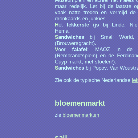
Museumplein en achter het Paleis o
maar redelijk. Let bij de laatste 
vaak natte treden en vermijd de
dronkaards en junkies.
H
et
lekkerste ijs
bij Linde, Nie
Hema.
S
andwiches
bij Small World, B
(Brouwersgracht).
V
oor
falafel
: MAOZ in de Reg
(Rembrandtsplein) en de Ferdinand
Cuyp markt, met stoelen!).
S
andwiches
bij Popov, Van Woustra
Zie ook de typische Nederlandse
le
bloemenmarkt
zie
bloemenmarkten
sail