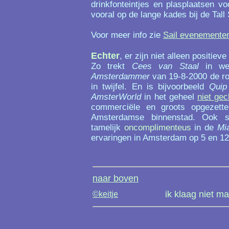
drinkfonteintjes en plasplaatsen v
vooral op de lange kades bij de Tall
Voor meer info zie
Sail evenemente
Echter
, er zijn niet alleen positiev
Zo trekt
Cees van Staal
in we
Amsterdammer
van 19-8-2000 de ro
in twijfel. En is bijvoorbeeld
Quip
AmsterWorld
in het geheel
niet ge
commerciële en groots opgezette 
Amsterdamse binnenstad. Ook s
tamelijk
oncomplimenteus
in de
Mi
ervaringen in Amsterdam op 5 en 1
naar boven
ik klaag niet m
©keitje