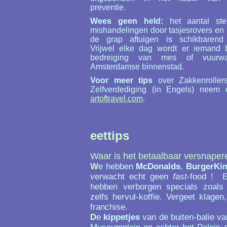
preventie.
Wees geen held:
het aantal stee
mishandelingen door tasjesrovers en 
de grap aftuigen is schikbarend
Vrijwel elke dag wordt er iemand 
bedreiging van mes of vuurw
Amsterdamse binnenstad.
Voor meer tips
over Zakkenroller
Zelfverdediging (in Engels) neem 
artoftravel.com
.
eettips
Waar is het betaalbaar versnaper
W
e hebben
McDonalds
,
BurgerKi
verwacht echt geen
fast
-food ! 
hebben verborgen specials zoals 
zelfs hervul-koffie. Vergeet klagen,
franchise.
D
e
kippetjes
van de buiten-balie va