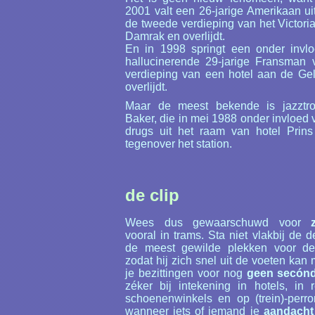
2001 valt een 26-jarige Amerikaan u
de tweede verdieping van het Victoria
Damrak en overlijdt.
En in 1998 springt een onder invl
hallucinerende 29-jarige Fransman 
verdieping van een hotel aan de Ge
overlijdt.
Maar de meest bekende is jazztro
Baker, die in mei 1988 onder invloed 
drugs uit het raam van hotel Prins 
tegenover het station.
de clip
Wees dus gewaarschuwd voor
vooral in trams. Sta niet vlakbij de d
de meest gewilde plekken voor de 
zodat hij zich snel uit de voeten kan
je bezittingen voor nog
geen secón
zéker bij intekening in hotels, in r
schoenenwinkels en op (trein)-perro
wanneer iets of iemand je
aandacht