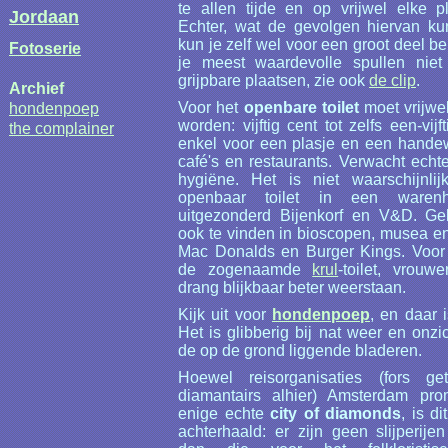
te allen tijde en op vrijwel elke p
Jordaan
Echter, wat de gevolgen hiervan kun
kun je zelf wel voor een groot deel b
Fotoserie
je meest waardevolle spullen niet
grijpbare plaatsen, zie ook
de clip
.
Archief
Voor het
openbare toilet
moet vrijwel
hondenpoep
worden: vijftig cent tot zelfs een-vijft
the complainer
enkel voor een plasje en een handew
café's en restaurants. Verwacht echt
hygiëne. Het is niet waarschijnli
openbaar toilet in een warenhu
uitgezonderd Bijenkorf en V&D. Gel
ook te vinden in bioscopen, musea e
Mac Donalds en Burger Kings. Voor
de zogenaamde
krul
-toilet, vrou
drang blijkbaar beter weerstaan.
Kijk uit voor
hondenpoep
, en daar 
Het is glibberig bij nat weer en onzi
de op de grond liggende bladeren.
Hoewel reisorganisaties (fors ge
diamantairs alhier) Amsterdam pr
enige echte
city of diamonds
, is d
achterhaald: er zijn geen slijperij