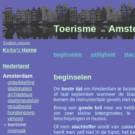
Toerisme
Amst
in
English version
K
eitje's
Home
beginselen
veiligheid
slac
Nederland
Amsterdam
beginselen
ontwikkeling
stadspaleis
De
beste tijd
om Amsterdam te bezoek
of laat september wanneer de bla
architektuur
bomen de monumentale gevels niet v
stadsmeubilair
straatbeeld
Breng een
goede bril
mee: we hebbe
hondenpoep
om zeer kleine lettergroottes te 
vervoer
beschrijvingen in musea.
»
toerisme
Of men
slachtoffer
wordt van zakkenr
inspraak
heeft men zelf niet in de hand: het 