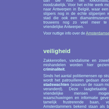
dan die voor het folkloristis
noodzakelijk. Voor het echte werk m
naar Antwerpen in België, waar een
slijpers nog in de echte slijperijen
stad die ook een diamantmuseum 
trouwens nog zo veel meer te 
vriendelijke Antwerpen.
Voor nuttige info over de
Amsterdamse
veiligheid
Zakkenrollen, vandalisme en zowe
mishandelen worden hier gezi
criminaliteit
.
Sinds het aantal politiemensen op str
wordt het patrouilleren gedaan do
stadswachten
(waarvan de naam mog
veranderd). Deze laagbetaald
vriendelijke mensen moge
waarschuwingen en informatie geve
tamelijk frustrerende baan, v
Amsterdammers bekend staan als beh