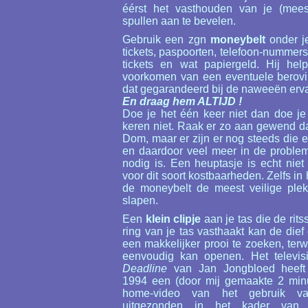
éérst het vasthouden van je (meest
spullen aan te bevelen.
Gebruik een zgn
moneybelt
onder je
tickets, paspoorten, telefoon-nummers
tickets en wat papiergeld. Hij help
voorkomen van een eventuele berovi
dat gegarandeerd bij de naweeën erv
En draag hem ALTIJD !
Doe je het één keer niet dan doe je
keren niet. Raak er zo aan gewend da
Dom, maar er zijn er nog steeds die 
en daardoor veel meer in de proble
nodig is. Een heuptasje is echt niet 
voor dit soort kostbaarheden. Zelfs in
de moneybelt de meest veilige plek 
slapen.
Een
klein clipje
aan je tas die de rits
ring van je tas vasthaakt kan de dief
een makkelijker prooi te zoeken, terwij
eenvoudig kan openen. Het televi
Deadline
van Jan Jongbloed heeft
1994 een (door mij gemaakte 2 min
home-video van het gebruik va
uitgezonden in het kader van z