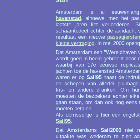
Amsterdam is al eeuwenlang 
havenstad
, alhoewel men het pas
laatste jaren liet verloederen. S
schaamtedeel echter de aandacht 
resultaat een nieuwe
passagierster
kleine vertraging
, in mei 2000 openg
Dat Amsterdam een "Wereldhaven va
wordt goed in beeld gebracht door 
waarbij van 17e eeuwse replica'
jachten toe de havenstad Amsterda
waren er op
Sail95
naast de indru
en schepen van allerlei pluimage,
fris- en andere dranken. Om hun
moesten de bezoekers echter elke 
gaan staan, om dan ook nog eens to
moeten betalen.
Als opfrissertje is hier een engels
Sail95
.
Dat Amsterdams
Sail2000
niet m
uitpakte was wederom te zien aan